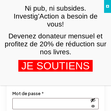
Skip to main content
Ni pub, ni subsides.
FR
Investig’Action a besoin de
vous!
Mon compte
Devenez donateur mensuel et
profitez de 20% de réduction sur
Se connecter
nos livres.
JE SOUTIENS
Obligatoire
Identifiant ou e-mail
*
Obligatoire
Mot de passe
*