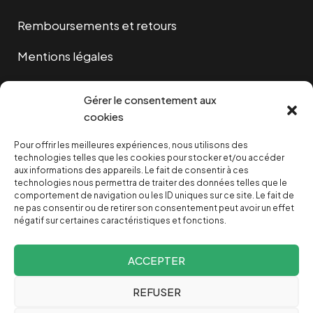
Remboursements et retours
Mentions légales
Cookies
Gérer le consentement aux
cookies
Pour offrir les meilleures expériences, nous utilisons des
NOUS SOUTENIR
technologies telles que les cookies pour stocker et/ou accéder
aux informations des appareils. Le fait de consentir à ces
technologies nous permettra de traiter des données telles que le
NOTRE NEWSLETTER
comportement de navigation ou les ID uniques sur ce site. Le fait de
ne pas consentir ou de retirer son consentement peut avoir un effet
négatif sur certaines caractéristiques et fonctions.
ACCEPTER
REFUSER
Depuis 2004, INVESTIG’ACTION /
Comprendre le monde