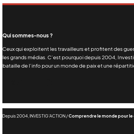
Qui sommes-nous ?
Ceux qui exploitent les travailleurs et profitent des g
les grands médias. C’est pourquoi depuis 2004, Investi
bataille de l’info pour un monde de paix et une répartit
Facebook
Twitter
Instagram
YouTube
TikTok
Telegram
Lien
Depuis 2004, INVESTIG’ACTION /
Comprendre le monde pour le