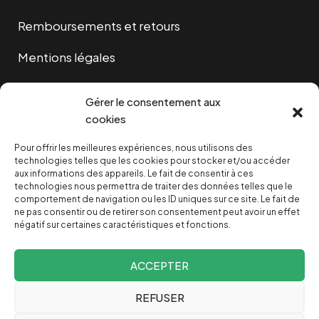
Remboursements et retours
Mentions légales
Cookies
Gérer le consentement aux
cookies
Pour offrir les meilleures expériences, nous utilisons des
NOUS SOUTENIR
technologies telles que les cookies pour stocker et/ou accéder
aux informations des appareils. Le fait de consentir à ces
technologies nous permettra de traiter des données telles que le
NOTRE NEWSLETTER
comportement de navigation ou les ID uniques sur ce site. Le fait de
ne pas consentir ou de retirer son consentement peut avoir un effet
négatif sur certaines caractéristiques et fonctions.
ACCEPTER
REFUSER
Depuis 2004, INVESTIG’ACTION /
Comprendre le monde