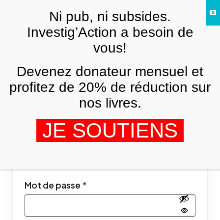
Skip to main content
Ni pub, ni subsides.
FR
Investig’Action a besoin de
vous!
Mon compte
Devenez donateur mensuel et
profitez de 20% de réduction sur
Se connecter
nos livres.
JE SOUTIENS
Obligatoire
Identifiant ou e-mail
*
Obligatoire
Mot de passe
*