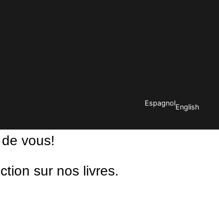
Espagnol
English
 de vous!
ion sur nos livres.