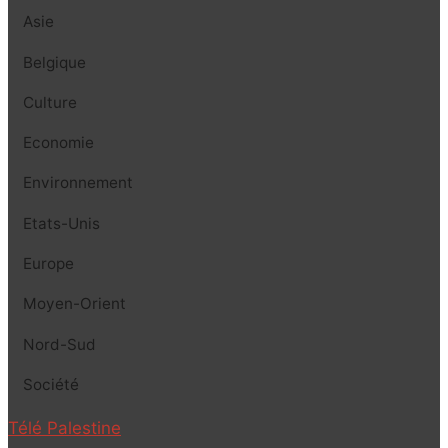
Asie
Belgique
Culture
Economie
Environnement
Etats-Unis
Europe
Moyen-Orient
Nord-Sud
Société
Télé Palestine