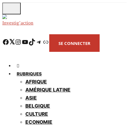
Skip
to
main
content
Facebook
Twitter
Instagram
YouTube
TikTok
Telegram
Lien
SE CONNECTER
RUBRIQUES
AFRIQUE
AMÉRIQUE LATINE
ASIE
BELGIQUE
CULTURE
ECONOMIE