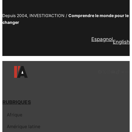
Depuis 2004, INVESTIG’ACTION /
Comprendre le monde pour le
changer
Espagnol
English
Facebook
LinkedIn
Instagram
YouTube
TikTok
Tele
Lie
RUBRIQUES
Afrique
Amérique latine