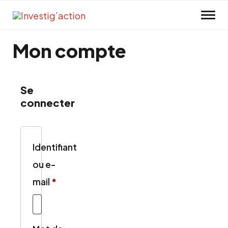
Skip to main content
Mon compte
Se
connecter
Identifiant
ou e-
Obligatoire
mail
*