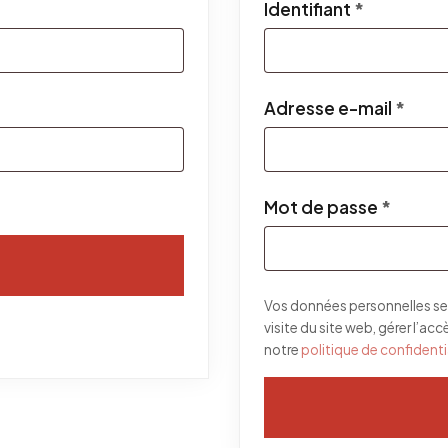
Obligatoi
Identifiant
*
Obli
Adresse e-mail
*
Obliga
Mot de passe
*
Vos données personnelles se
visite du site web, gérer l’ac
notre
politique de confidenti