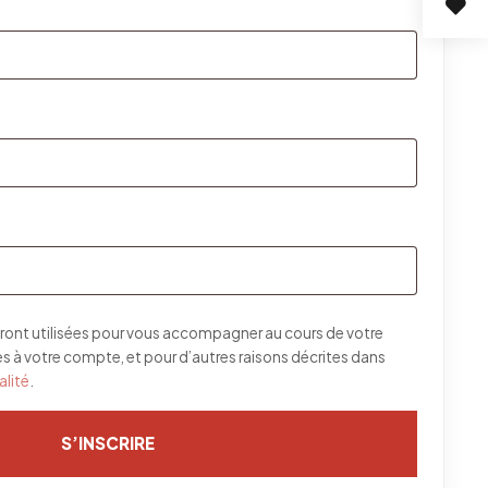
re
gatoire
toire
ront utilisées pour vous accompagner au cours de votre
cès à votre compte, et pour d’autres raisons décrites dans
alité
.
S’INSCRIRE