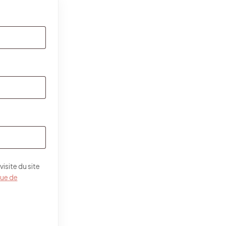
isite du site
que de