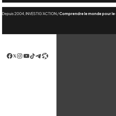
Depuis 2004, INVESTIG’ACTION /
Comprendre le monde pour le
Facebook
LinkedIn
Instagram
YouTube
TikTok
Telegram
Lien