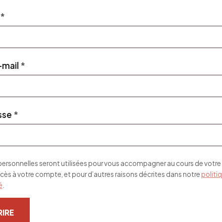
Obligatoire
*
Obligatoire
-mail
*
Obligatoire
sse
*
rsonnelles seront utilisées pour vous accompagner au cours de votre v
ccès à votre compte, et pour d’autres raisons décrites dans notre
politi
é
.
RIRE