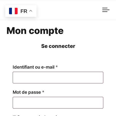
Skip to main content
FR
Mon compte
Se connecter
Obligatoire
Identifiant ou e-mail
*
Obligatoire
Mot de passe
*