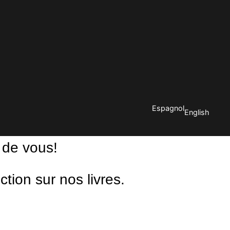
Espagnol
English
 de vous!
ion sur nos livres.