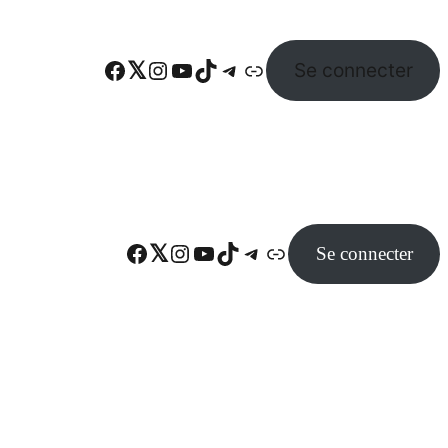
Facebook
Twitter
Instagram
YouTube
TikTok
Telegram
Lien
Se connecter
Facebook
Twitter
Instagram
YouTube
TikTok
Telegram
Lien
Se connecter