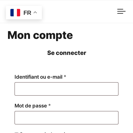
Skip to main content
FR
Mon compte
Se connecter
Obligatoire
Identifiant ou e-mail
*
Obligatoire
Mot de passe
*