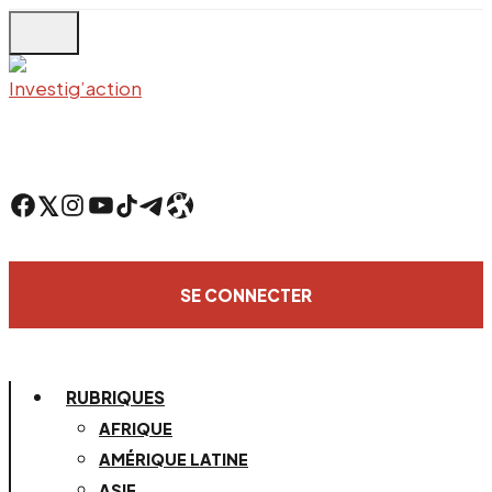
Skip
to
main
content
Facebook
Twitter
Instagram
YouTube
TikTok
Telegram
Lien
SE CONNECTER
RUBRIQUES
AFRIQUE
AMÉRIQUE LATINE
ASIE