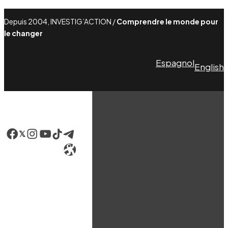
Depuis 2004, INVESTIG’ACTION /
Comprendre le monde pour
le changer
Espagnol
English
Facebook
LinkedIn
Instagram
YouTube
TikTok
Telegram
Lien