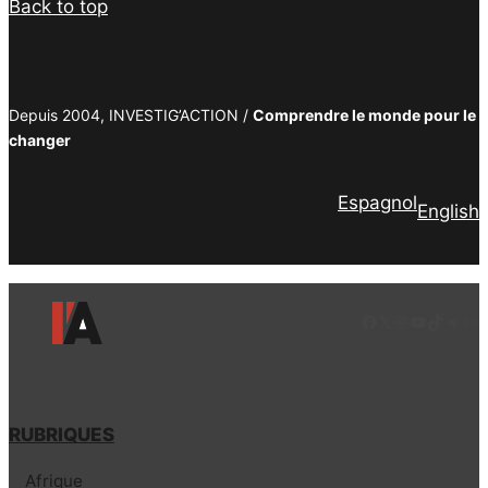
Back to top
Depuis 2004, INVESTIG’ACTION /
Comprendre le monde pour le
changer
Espagnol
English
Facebook
LinkedIn
Instagram
YouTube
TikTok
Tele
Lie
RUBRIQUES
Afrique