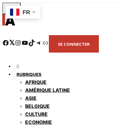
Skip
FR
to
main
content
Facebook
Twitter
Instagram
YouTube
TikTok
Telegram
Lien
SE CONNECTER
RUBRIQUES
AFRIQUE
AMÉRIQUE LATINE
ASIE
BELGIQUE
CULTURE
ECONOMIE