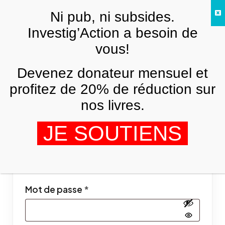
Skip to main content
Ni pub, ni subsides.
FR
Investig’Action a besoin de
vous!
Mon compte
Devenez donateur mensuel et
profitez de 20% de réduction sur
Se connecter
nos livres.
JE SOUTIENS
Obligatoire
Identifiant ou e-mail
*
Obligatoire
Mot de passe
*