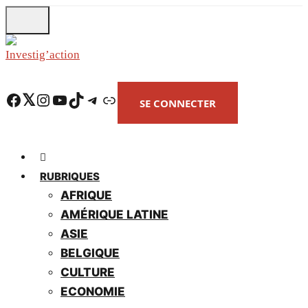
Skip
to
main
content
Facebook
Twitter
Instagram
YouTube
TikTok
Telegram
Lien
SE CONNECTER
RUBRIQUES
AFRIQUE
AMÉRIQUE LATINE
ASIE
BELGIQUE
CULTURE
ECONOMIE