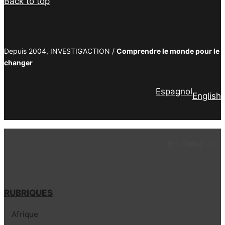
Back to top
Depuis 2004, INVESTIG’ACTION /
Comprendre le monde pour le
changer
Espagnol
English
Facebook
LinkedIn
Instagram
YouTube
TikTok
Tele
Lie
RUBRIQUES
Afrique