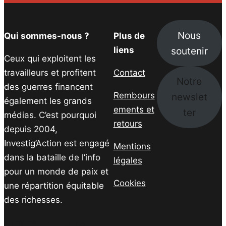
Nous
Qui sommes-nous ?
Plus de
soutenir
liens
Ceux qui exploitent les
travailleurs et profitent
Contact
Notre
des guerres financent
Rembours
newslet
également les grands
ements et
ter
médias. C’est pourquoi
retours
depuis 2004,
Investig’Action est engagé
Mentions
dans la bataille de l’info
légales
pour un monde de paix et
Cookies
une répartition équitable
des richesses.
Facebook
Twitter
Instagram
YouTube
TikTok
Telegram
Lien