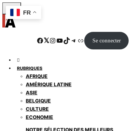
Skip
FR
to
main
content
Facebook
Twitter
Instagram
YouTube
TikTok
Telegram
Lien
Se connecter
RUBRIQUES
AFRIQUE
AMÉRIQUE LATINE
ASIE
BELGIQUE
CULTURE
ECONOMIE
NOTRE SÉLECTION DES MEILLEURS