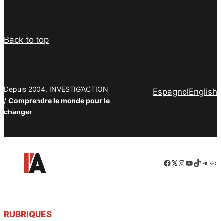
Back to top
Depuis 2004, INVESTIG’ACTION
Espagnol
English
/
Comprendre le monde pour le
changer
Facebook
LinkedIn
Instagram
YouTube
TikTok
Tele
Lie
RUBRIQUES