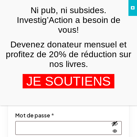
Skip to main content
Ni pub, ni subsides.
FR
Investig’Action a besoin de
vous!
Mon compte
Devenez donateur mensuel et
profitez de 20% de réduction sur
Se connecter
nos livres.
JE SOUTIENS
Obligatoire
Identifiant ou e-mail
*
Obligatoire
Mot de passe
*