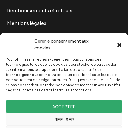
Remboursements et retours
Mentions légales
Cookies
Gérer le consentement aux
cookies
Pour offrir les meilleures expériences, nous utilisons des
NOUS SOUTENIR
technologies telles que les cookies pour stocker et/ou accéder
aux informations des appareils. Le fait de consentir à ces
technologies nous permettra de traiter des données telles que le
NOTRE NEWSLETTER
comportement de navigation ou les ID uniques sur ce site. Le fait de
ne pas consentir ou de retirer son consentement peut avoir un effet
négatif sur certaines caractéristiques et fonctions.
ACCEPTER
REFUSER
Depuis 2004, INVESTIG’ACTION /
Comprendre le monde