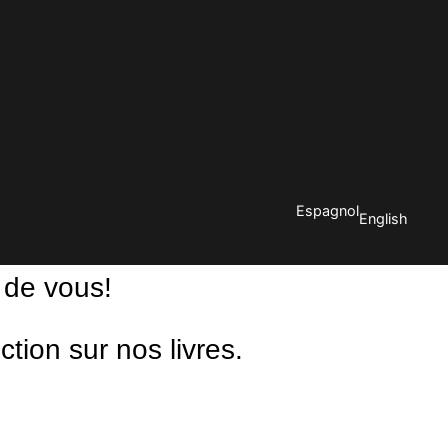
Espagnol
English
 de vous!
ion sur nos livres.