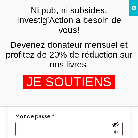
Skip to main content
Ni pub, ni subsides.
FR
Investig’Action a besoin de
vous!
Mon compte
Devenez donateur mensuel et
profitez de 20% de réduction sur
Se connecter
nos livres.
JE SOUTIENS
Obligatoire
Identifiant ou e-mail
*
Obligatoire
Mot de passe
*