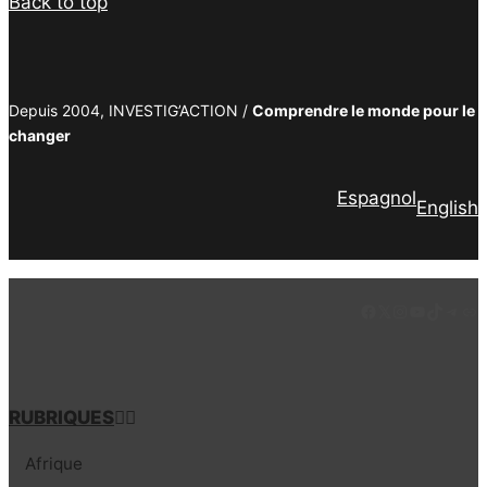
Back to top
Depuis 2004, INVESTIG’ACTION /
Comprendre le monde pour le
changer
Espagnol
English
Facebook
LinkedIn
Instagram
YouTube
TikTok
Tele
Lie
RUBRIQUES
Afrique