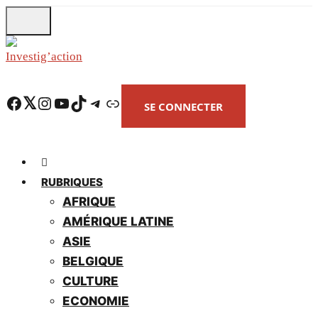
Skip
to
main
content
Facebook
Twitter
Instagram
YouTube
TikTok
Telegram
Lien
SE CONNECTER
RUBRIQUES
AFRIQUE
AMÉRIQUE LATINE
ASIE
BELGIQUE
CULTURE
ECONOMIE