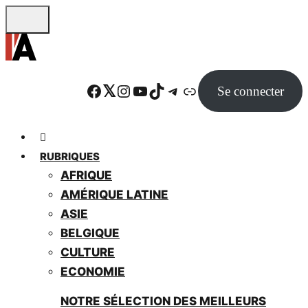
Skip
to
main
content
Facebook
Twitter
Instagram
YouTube
TikTok
Telegram
Lien
Se connecter
RUBRIQUES
AFRIQUE
AMÉRIQUE LATINE
ASIE
BELGIQUE
CULTURE
ECONOMIE
NOTRE SÉLECTION DES MEILLEURS