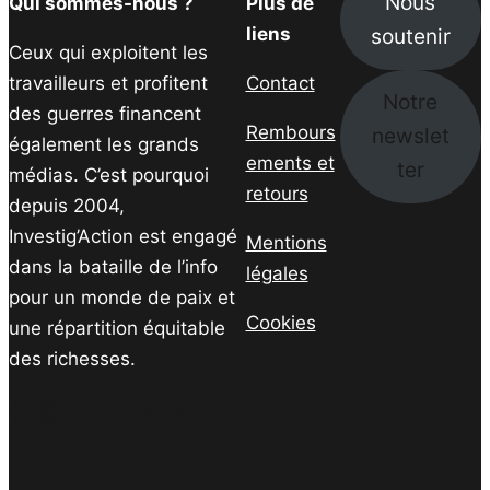
Nous
Qui sommes-nous ?
Plus de
soutenir
liens
Ceux qui exploitent les
travailleurs et profitent
Contact
Notre
des guerres financent
Rembours
newslet
également les grands
ements et
ter
médias. C’est pourquoi
retours
depuis 2004,
Investig’Action est engagé
Mentions
dans la bataille de l’info
légales
pour un monde de paix et
Cookies
une répartition équitable
des richesses.
Facebook
Twitter
Instagram
YouTube
TikTok
Telegram
Lien