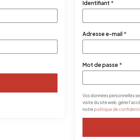
Obligatoi
Identifiant
*
Obli
Adresse e-mail
*
Obliga
Mot de passe
*
Vos données personnelles se
visite du site web, gérer l’ac
notre
politique de confidenti