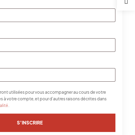
re
gatoire
toire
ront utilisées pour vous accompagner au cours de votre
cès à votre compte, et pour d’autres raisons décrites dans
alité
.
S’INSCRIRE