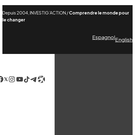
Depuis 2004, INVESTIG’ACTION /
Comprendre le monde pour
le changer
Espagnol
English
acebook
LinkedIn
Instagram
YouTube
TikTok
Telegram
Lien