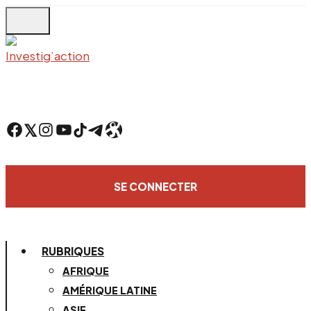
Skip
to
main
content
Facebook
Twitter
Instagram
YouTube
TikTok
Telegram
Lien
SE CONNECTER
RUBRIQUES
AFRIQUE
AMÉRIQUE LATINE
ASIE