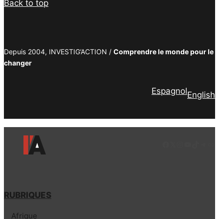
Back to top
Depuis 2004, INVESTIG’ACTION /
Comprendre le monde pour le
changer
Espagnol
English
Facebook
LinkedIn
Instagram
YouTube
TikTok
Tele
Lie
RUBRIQUES
Afrique