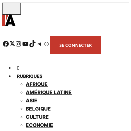
Skip
to
main
content
Facebook
Twitter
Instagram
YouTube
TikTok
Telegram
Lien
SE CONNECTER
RUBRIQUES
AFRIQUE
AMÉRIQUE LATINE
ASIE
BELGIQUE
CULTURE
ECONOMIE