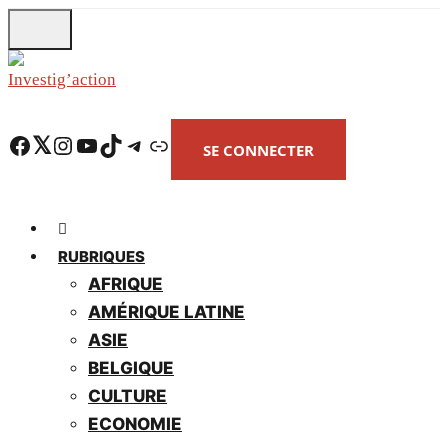
Skip
to
main
content
Facebook
Twitter
Instagram
YouTube
TikTok
Telegram
Lien
SE CONNECTER
RUBRIQUES
AFRIQUE
AMÉRIQUE LATINE
ASIE
BELGIQUE
CULTURE
ECONOMIE