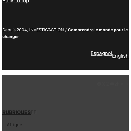
Back to top
Depuis 2004, INVESTIG’ACTION /
Comprendre le monde pour le
changer
Espagnol
English
Facebook
LinkedIn
Instagram
YouTube
TikTok
Tele
Lie
RUBRIQUES
Afrique