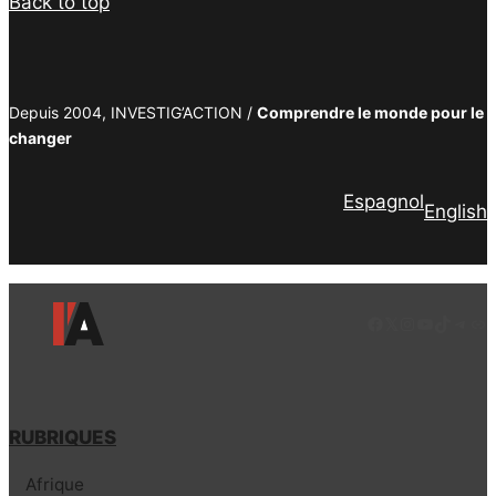
Back to top
Depuis 2004, INVESTIG’ACTION /
Comprendre le monde pour le
changer
Espagnol
English
Facebook
LinkedIn
Instagram
YouTube
TikTok
Tele
Lie
RUBRIQUES
Afrique