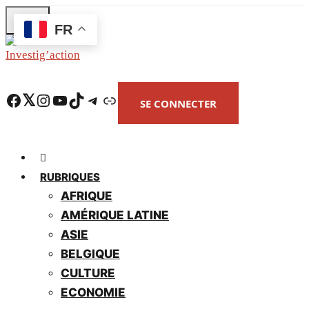
Skip
FR
to
main
content
Facebook
Twitter
Instagram
YouTube
TikTok
Telegram
Lien
SE CONNECTER
RUBRIQUES
AFRIQUE
AMÉRIQUE LATINE
ASIE
BELGIQUE
CULTURE
ECONOMIE