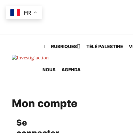
Skip to main content
FR
RUBRIQUES
TÉLÉ PALESTINE
V
NOUS
AGENDA
Mon compte
Se