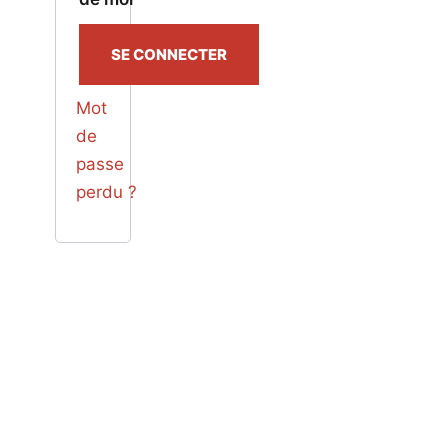
SE CONNECTER
Mot
de
passe
perdu ?