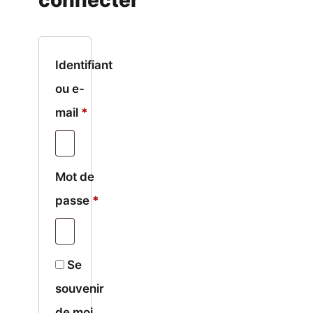
connecter
Identifiant
ou e-
Obligatoire
mail
*
Mot de
Obligatoire
passe
*
Se
souvenir
de moi