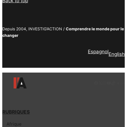
Back to top
Depuis 2004, INVESTIG’ACTION /
Comprendre le monde pour le
changer
Espagnol
English
Facebook
LinkedIn
Instagram
YouTube
TikTok
Tele
Lie
RUBRIQUES
Afrique