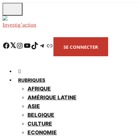
Skip
to
main
content
Facebook
Twitter
Instagram
YouTube
TikTok
Telegram
Lien
SE CONNECTER
RUBRIQUES
AFRIQUE
AMÉRIQUE LATINE
ASIE
BELGIQUE
CULTURE
ECONOMIE