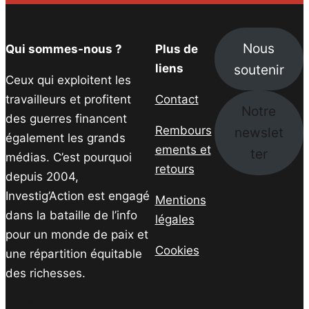
Nous
Qui sommes-nous ?
Plus de
soutenir
liens
Ceux qui exploitent les
travailleurs et profitent
Contact
Notre
des guerres financent
Rembours
newslet
également les grands
ements et
ter
médias. C’est pourquoi
retours
depuis 2004,
Investig’Action est engagé
Mentions
dans la bataille de l’info
légales
pour un monde de paix et
Cookies
une répartition équitable
des richesses.
Facebook
Twitter
Instagram
YouTube
TikTok
Telegram
Lien