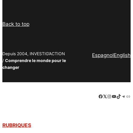
Back to top
Depuis 2004, INVESTIG’ACTION
Espagnol
English
/
Comprendre le monde pour le
changer
Facebook
LinkedIn
Instagram
YouTube
TikTok
Tele
Lie
RUBRIQUES