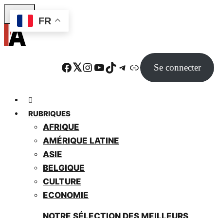
Skip
FR
to
main
content
Facebook
Twitter
Instagram
YouTube
TikTok
Telegram
Lien
Se connecter
RUBRIQUES
AFRIQUE
AMÉRIQUE LATINE
ASIE
BELGIQUE
CULTURE
ECONOMIE
NOTRE SÉLECTION DES MEILLEURS