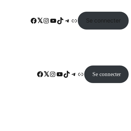
Facebook
Twitter
Instagram
YouTube
TikTok
Telegram
Lien
Se connecter
Facebook
Twitter
Instagram
YouTube
TikTok
Telegram
Lien
Se connecter