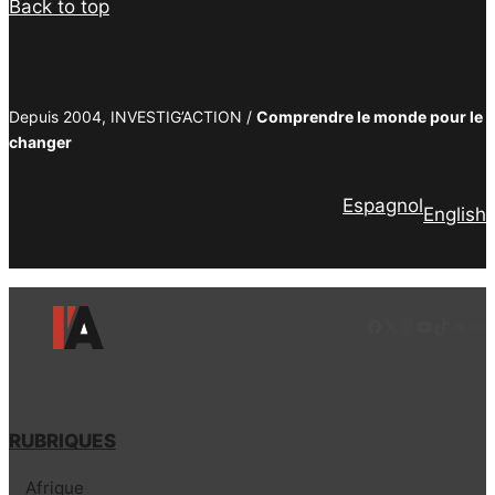
Back to top
Depuis 2004, INVESTIG’ACTION /
Comprendre le monde pour le
changer
Espagnol
English
Facebook
LinkedIn
Instagram
YouTube
TikTok
Tele
Lie
RUBRIQUES
Afrique