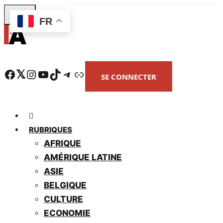
Skip
FR
to
main
content
Facebook
Twitter
Instagram
YouTube
TikTok
Telegram
Lien
SE CONNECTER
RUBRIQUES
AFRIQUE
AMÉRIQUE LATINE
ASIE
BELGIQUE
CULTURE
ECONOMIE