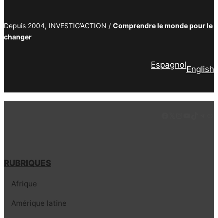
Depuis 2004, INVESTIG’ACTION /
Comprendre le monde pour le
changer
Espagnol
English
Facebook
LinkedIn
Instagram
YouTube
TikTok
Tele
Lie
RUBRIQUES
Afrique
Amérique latine