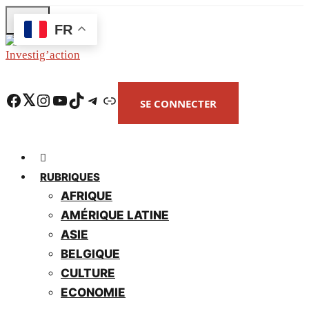
Skip
FR
to
main
content
Facebook
Twitter
Instagram
YouTube
TikTok
Telegram
Lien
SE CONNECTER
RUBRIQUES
AFRIQUE
AMÉRIQUE LATINE
ASIE
BELGIQUE
CULTURE
ECONOMIE