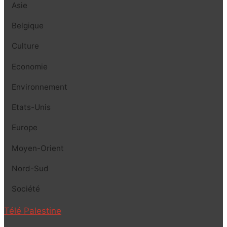
Asie
Belgique
Culture
Economie
Environnement
Etats-Unis
Europe
Moyen-Orient
Nord-Sud
Société
Télé Palestine