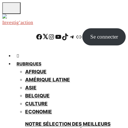
Skip
to
main
content
Facebook
Twitter
Instagram
YouTube
TikTok
Telegram
Lien
Se connecter
RUBRIQUES
AFRIQUE
AMÉRIQUE LATINE
ASIE
BELGIQUE
CULTURE
ECONOMIE
NOTRE SÉLECTION DES MEILLEURS