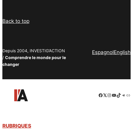
Back to top
Depuis 2004, INVESTIG’ACTION
Espagnol
English
/
Comprendre le monde pour le
changer
Facebook
LinkedIn
Instagram
YouTube
TikTok
Tele
Lie
RUBRIQUES