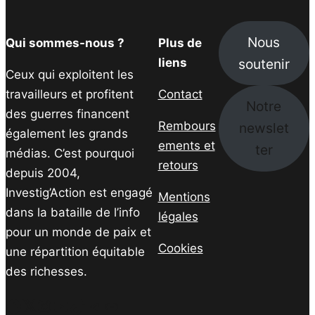
Nous
Qui sommes-nous ?
Plus de
soutenir
liens
Ceux qui exploitent les
travailleurs et profitent
Contact
Notre
des guerres financent
Rembours
newslet
également les grands
ements et
ter
médias. C’est pourquoi
retours
depuis 2004,
Investig’Action est engagé
Mentions
dans la bataille de l’info
légales
pour un monde de paix et
Cookies
une répartition équitable
des richesses.
Facebook
Twitter
Instagram
YouTube
TikTok
Telegram
Lien