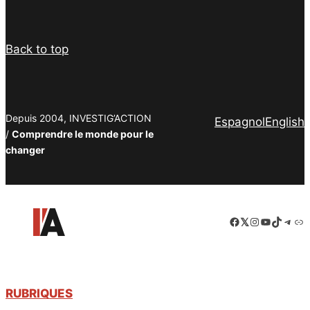
Back to top
Depuis 2004, INVESTIG’ACTION
Espagnol
English
/
Comprendre le monde pour le
changer
Facebook
LinkedIn
Instagram
YouTube
TikTok
Tele
Lie
RUBRIQUES