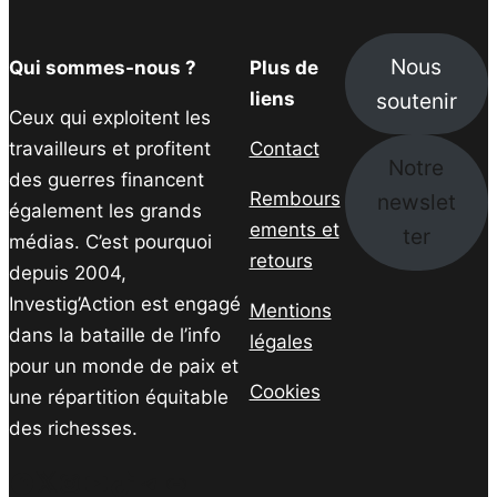
Nous
Qui sommes-nous ?
Plus de
soutenir
liens
Ceux qui exploitent les
travailleurs et profitent
Contact
Notre
des guerres financent
Rembours
newslet
également les grands
ements et
ter
médias. C’est pourquoi
retours
depuis 2004,
Investig’Action est engagé
Mentions
dans la bataille de l’info
légales
pour un monde de paix et
Cookies
une répartition équitable
des richesses.
Facebook
Twitter
Instagram
YouTube
TikTok
Telegram
Lien