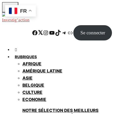
Skip
FR
to
main
content
Facebook
Twitter
Instagram
YouTube
TikTok
Telegram
Lien
Se connecter
RUBRIQUES
AFRIQUE
AMÉRIQUE LATINE
ASIE
BELGIQUE
CULTURE
ECONOMIE
NOTRE SÉLECTION DES MEILLEURS