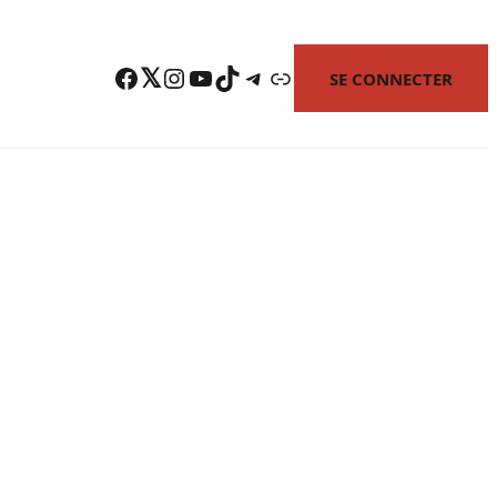
Facebook
Twitter
Instagram
YouTube
TikTok
Telegram
Lien
SE CONNECTER