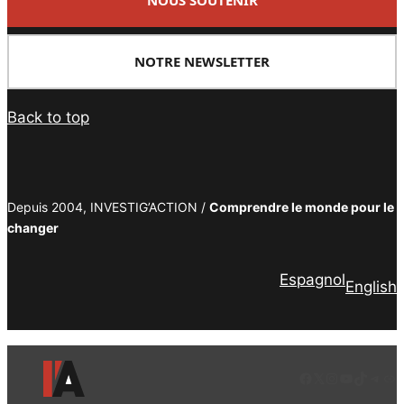
NOTRE NEWSLETTER
Back to top
Depuis 2004, INVESTIG’ACTION /
Comprendre le monde pour le
changer
Espagnol
English
Facebook
LinkedIn
Instagram
YouTube
TikTok
Tele
Lie