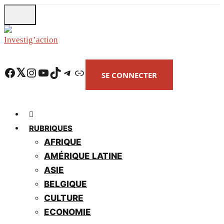
Skip
to
main
content
Facebook
Twitter
Instagram
YouTube
TikTok
Telegram
Lien
SE CONNECTER
RUBRIQUES
AFRIQUE
AMÉRIQUE LATINE
ASIE
BELGIQUE
CULTURE
ECONOMIE