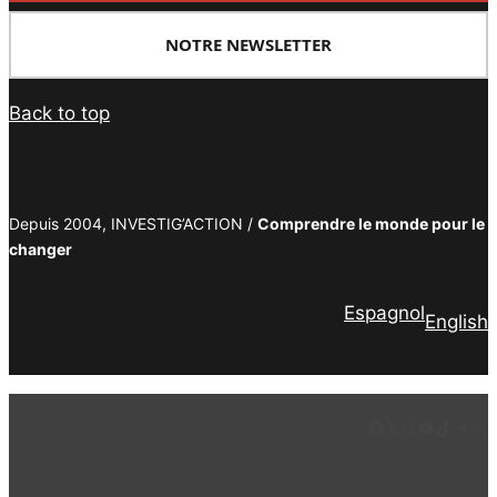
NOTRE NEWSLETTER
Back to top
Depuis 2004, INVESTIG’ACTION /
Comprendre le monde pour le
changer
Espagnol
English
Facebook
LinkedIn
Instagram
YouTube
TikTok
Tele
Lie