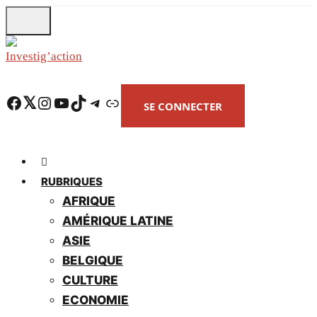
Skip
to
main
content
Facebook
Twitter
Instagram
YouTube
TikTok
Telegram
Lien
SE CONNECTER
RUBRIQUES
AFRIQUE
AMÉRIQUE LATINE
ASIE
BELGIQUE
CULTURE
ECONOMIE