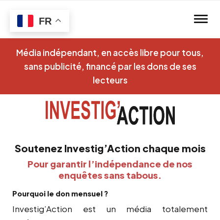
Skip to main content
FR
Média indépendant, en accès libre pour tous,
sans publicité, financé par les dons de ses
lecteurs
Soutenez Investig’Action chaque mois
Pour garantir l’indépendance de nos
enquêtes sans tabous.
Pourquoi le don mensuel ?
Investig’Action est un média totalement