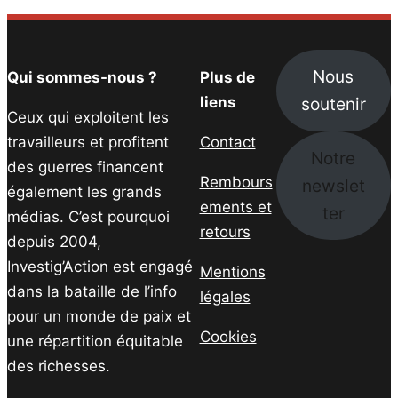
Nous
Qui sommes-nous ?
Plus de
soutenir
liens
Ceux qui exploitent les
travailleurs et profitent
Contact
Notre
des guerres financent
Rembours
newslet
également les grands
ements et
ter
médias. C’est pourquoi
retours
depuis 2004,
Investig’Action est engagé
Mentions
dans la bataille de l’info
légales
pour un monde de paix et
Cookies
une répartition équitable
des richesses.