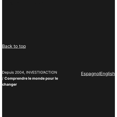
Facebook
Twitter
Instagram
YouTube
TikTok
Telegram
Lien
Facebook
Twitter
PrintFriendly
Email
Back to top
Depuis 2004, INVESTIG’ACTION
Espagnol
English
/
Comprendre le monde pour le
changer
Facebook
Twitter
PrintFriendly
Email