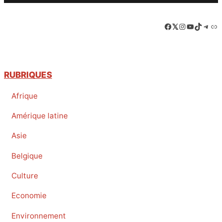
Facebook
LinkedIn
Instagram
YouTube
TikTok
Tele
Lie
RUBRIQUES
Afrique
Amérique latine
Asie
Belgique
Culture
Economie
Environnement