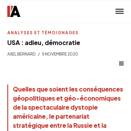
Skip to main content
ANALYSES ET TÉMOIGNAGES
USA : adieu, démocratie
AXEL BERNARD
5 NOVEMBRE 2020
Q
uelles que soient les conséquences
géopolitiques et géo-économiques
de la spectaculaire dystopie
américaine, le partenariat
stratégique entre la Russie et la