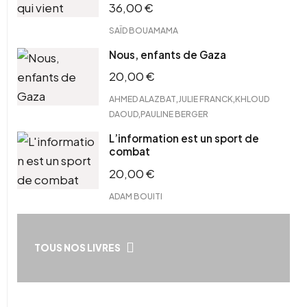
36,00
€
SAÏD BOUAMAMA
Nous, enfants de Gaza
20,00
€
,
,
AHMED ALAZBAT
JULIE FRANCK
KHLOUD
,
DAOUD
PAULINE BERGER
L’information est un sport de
combat
20,00
€
ADAM BOUITI
TOUS NOS LIVRES