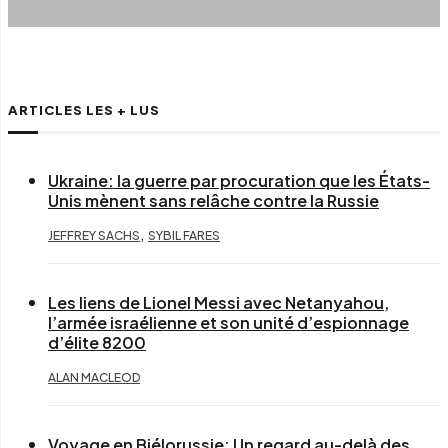
ARTICLES LES + LUS
Ukraine: la guerre par procuration que les États-
Unis mènent sans relâche contre la Russie
,
JEFFREY SACHS
SYBIL FARES
Les liens de Lionel Messi avec Netanyahou,
l’armée israélienne et son unité d’espionnage
d’élite 8200
ALAN MACLEOD
Voyage en Biélorussie: Un regard au-delà des