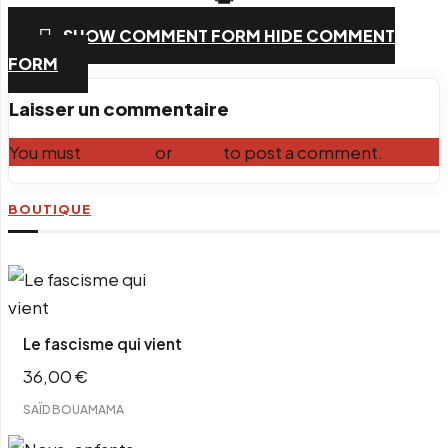
PrintFriendly
SHOW COMMENT FORM
HIDE COMMENT
Email
FORM
Laisser un commentaire
You must
Register
or
Login
to post a comment.
BOUTIQUE
Le fascisme qui vient
36,00
€
SAÏD BOUAMAMA