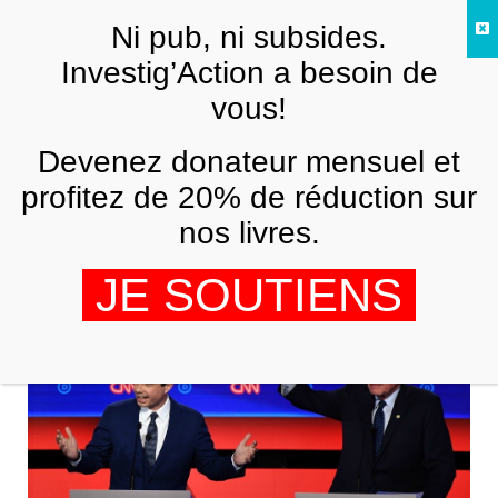
Skip to main content
Ni pub, ni subsides.
FR
Investig’Action a besoin de
vous!
ANALYSES ET TÉMOIGNAGES
Devenez donateur mensuel et
Un milliardaire pro-israélien et soutien
de Buttigieg derrière l’application à
profitez de 20% de réduction sur
l’orgine du fiasco des primaires
nos livres.
démocrates dans l’Iowa
JE SOUTIENS
MAX BLUMENTHAL
6 FÉVRIER 2020