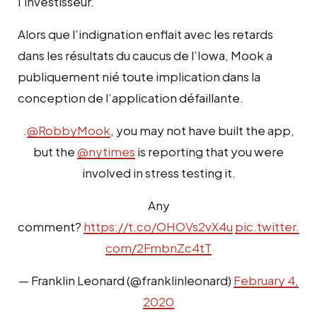
l’investisseur.
Alors que l’indignation enflait avec les retards
dans les résultats du caucus de l’Iowa, Mook a
publiquement nié toute implication dans la
conception de l’application défaillante.
.
@RobbyMook
, you may not have built the app,
but the
@nytimes
is reporting that you were
involved in stress testing it.
Any
comment?
https://t.co/OHOVs2vX4u
pic.twitter.
com/2FmbnZc4tT
— Franklin Leonard (@franklinleonard)
February 4,
2020