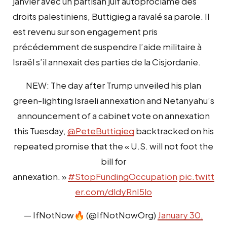
janvier avec un partisan juif autoproclamé des
droits palestiniens, Buttigieg a ravalé sa parole. Il
est revenu sur son engagement pris
précédemment de suspendre l’aide militaire à
Israël s’il annexait des parties de la Cisjordanie.
NEW: The day after Trump unveiled his plan
green-lighting Israeli annexation and Netanyahu’s
announcement of a cabinet vote on annexation
this Tuesday,
@PeteButtigieg
backtracked on his
repeated promise that the « U.S. will not foot the
bill for
annexation. »
#StopFundingOccupation
pic.twitt
er.com/dldyRnI5lo
— IfNotNow🔥 (@IfNotNowOrg)
January 30,