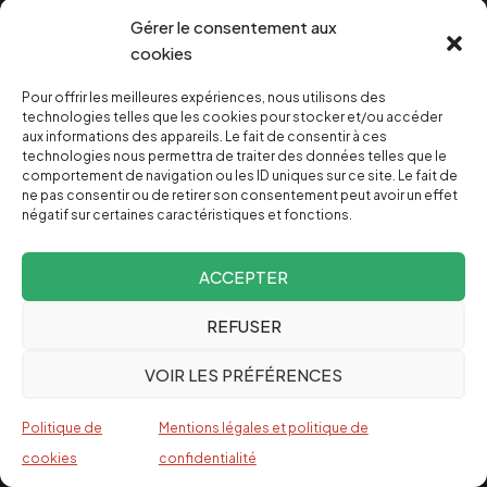
Gérer le consentement aux
Qui sommes-nous ?
cookies
Ceux qui exploitent les travailleurs et profitent
Pour offrir les meilleures expériences, nous utilisons des
des guerres financent également les grands
technologies telles que les cookies pour stocker et/ou accéder
aux informations des appareils. Le fait de consentir à ces
médias. C’est pourquoi depuis 2004,
technologies nous permettra de traiter des données telles que le
Investig’Action est engagé dans la bataille de
comportement de navigation ou les ID uniques sur ce site. Le fait de
ne pas consentir ou de retirer son consentement peut avoir un effet
l’info pour un monde de paix et une répartition
négatif sur certaines caractéristiques et fonctions.
équitable des richesses.
ACCEPTER
Facebook
Twitter
Instagram
YouTube
TikTok
Telegram
Lien
REFUSER
VOIR LES PRÉFÉRENCES
Plus de liens
Politique de
Mentions légales et politique de
Contact
cookies
confidentialité