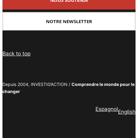
NOUS SOUTENIR
NOTRE NEWSLETTER
Facebook
Twitter
PrintFriendly
Email
Back to top
Depuis 2004, INVESTIG’ACTION /
Comprendre le monde pour le
changer
Espagnol
English
Facebook
Twitter
PrintFriendly
Email