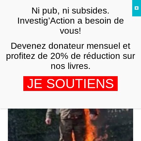
Skip to main content
Ni pub, ni subsides.
FR
Investig’Action a besoin de
vous!
webmédias
Devenez donateur mensuel et
profitez de 20% de réduction sur
nos livres.
JE SOUTIENS