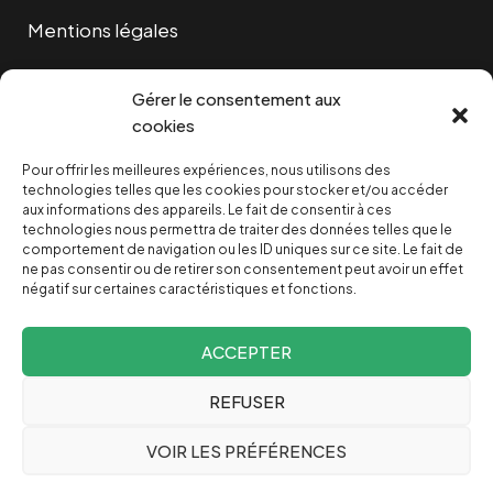
Mentions légales
Cookies
Gérer le consentement aux
cookies
Pour offrir les meilleures expériences, nous utilisons des
NOUS SOUTENIR
technologies telles que les cookies pour stocker et/ou accéder
aux informations des appareils. Le fait de consentir à ces
technologies nous permettra de traiter des données telles que le
NOTRE NEWSLETTER
comportement de navigation ou les ID uniques sur ce site. Le fait de
ne pas consentir ou de retirer son consentement peut avoir un effet
négatif sur certaines caractéristiques et fonctions.
ACCEPTER
REFUSER
Depuis 2004, INVESTIG’ACTION /
Comprendre le monde
VOIR LES PRÉFÉRENCES
pour le changer