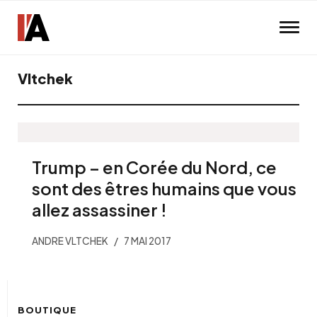
Skip to main content
Vltchek
Trump – en Corée du Nord, ce
sont des êtres humains que vous
allez assassiner !
ANDRE VLTCHEK
7 MAI 2017
BOUTIQUE