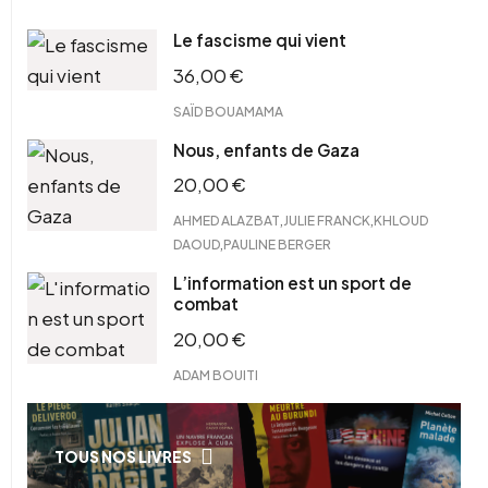
Le fascisme qui vient
36,00
€
SAÏD BOUAMAMA
Nous, enfants de Gaza
20,00
€
,
,
AHMED ALAZBAT
JULIE FRANCK
KHLOUD
,
DAOUD
PAULINE BERGER
L’information est un sport de
combat
20,00
€
ADAM BOUITI
TOUS NOS LIVRES