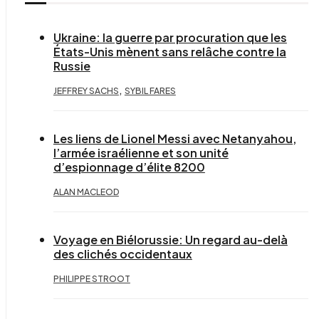
Ukraine: la guerre par procuration que les
États-Unis mènent sans relâche contre la
Russie
,
JEFFREY SACHS
SYBIL FARES
Les liens de Lionel Messi avec Netanyahou,
l’armée israélienne et son unité
d’espionnage d’élite 8200
ALAN MACLEOD
Voyage en Biélorussie: Un regard au-delà
des clichés occidentaux
PHILIPPE STROOT