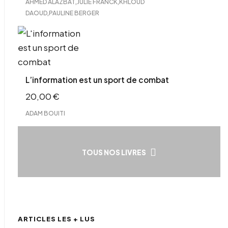
,
,
AHMED ALAZBAT
JULIE FRANCK
KHLOUD
,
DAOUD
PAULINE BERGER
L’information est un sport de combat
20,00
€
ADAM BOUITI
TOUS NOS LIVRES
ARTICLES LES + LUS