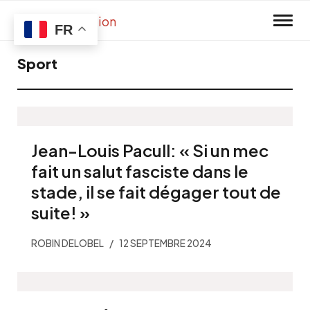
Skip to main content
FR
Sport
Jean-Louis Pacull: « Si un mec
fait un salut fasciste dans le
stade, il se fait dégager tout de
suite! »
ROBIN DELOBEL
12 SEPTEMBRE 2024