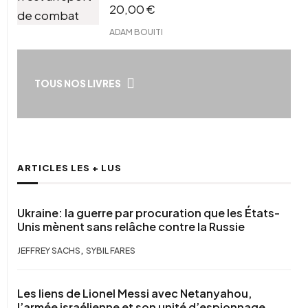
20,00
€
ADAM BOUITI
TOUS NOS LIVRES
ARTICLES LES + LUS
Ukraine: la guerre par procuration que les États-
Unis mènent sans relâche contre la Russie
,
JEFFREY SACHS
SYBIL FARES
Les liens de Lionel Messi avec Netanyahou,
l’armée israélienne et son unité d’espionnage