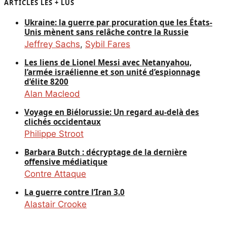
ARTICLES LES + LUS
Ukraine: la guerre par procuration que les États-
Unis mènent sans relâche contre la Russie
Jeffrey Sachs
,
Sybil Fares
Les liens de Lionel Messi avec Netanyahou,
l’armée israélienne et son unité d’espionnage
d’élite 8200
Alan Macleod
Voyage en Biélorussie: Un regard au-delà des
clichés occidentaux
Philippe Stroot
Barbara Butch : décryptage de la dernière
offensive médiatique
Contre Attaque
La guerre contre l’Iran 3.0
Alastair Crooke