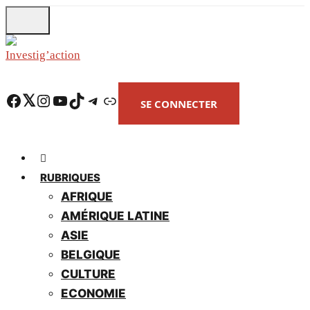
Skip
to
main
content
Facebook
Twitter
Instagram
YouTube
TikTok
Telegram
Lien
SE CONNECTER
RUBRIQUES
AFRIQUE
AMÉRIQUE LATINE
ASIE
BELGIQUE
CULTURE
ECONOMIE