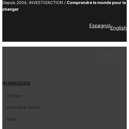
Depuis 2004, INVESTIG’ACTION /
Comprendre le monde pour le
changer
Espagnol
English
Facebook
LinkedIn
Instagram
YouTube
TikTok
Tele
Lie
RUBRIQUES
Afrique
Amérique latine
Asie